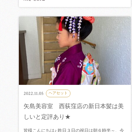
2022.11.05
ヘアセット
矢島美容室 西荻窪店の新日本髪は美
しいと定評あり★
皆様こんにちは♪ 昨日３日の祝日は朝６時半～、今