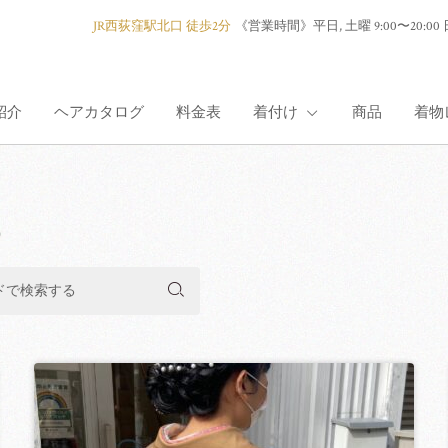
JR西荻窪駅北口 徒歩2分
《営業時間》
平日, 土曜 9:00〜2
紹介
ヘアカタログ
料金表
着付け
商品
着物
着付け紹介
）
七五三
成人式
卒業式
訪問着