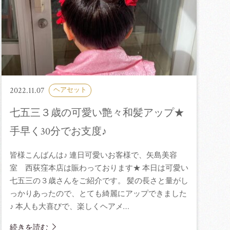
2022.11.07
ヘアセット
七五三３歳の可愛い艶々和髪アップ★
手早く30分でお支度♪
皆様こんばんは♪ 連日可愛いお客様で、矢島美容
室 西荻窪本店は賑わっております★ 本日は可愛い
七五三の３歳さんをご紹介です。 髪の長さと量がし
っかりあったので、とても綺麗にアップできました
♪ 本人も大喜びで、楽しくヘアメ…
続きを読む