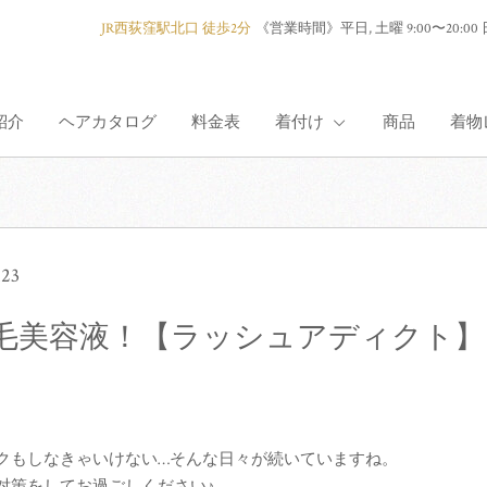
JR西荻窪駅北口 徒歩2分
《営業時間》
平日, 土曜 9:00〜2
紹介
ヘアカタログ
料金表
着付け
商品
着物
着付け紹介
.23
七五三
毛美容液！【ラッシュアディクト】
成人式
卒業式
訪問着
クもしなきゃいけない…そんな日々が続いていますね。
対策をしてお過ごしください♪