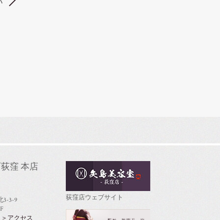
い
荻窪 本店
荻窪店ウェブサイト
-3-9
F
＞アクセス