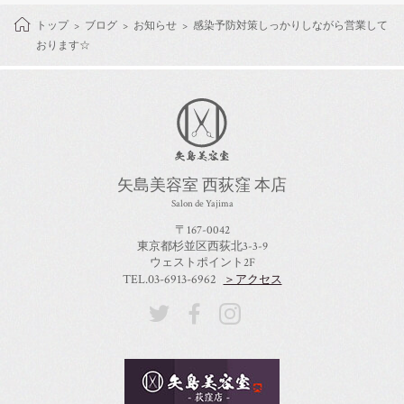
トップ
ブログ
お知らせ
感染予防対策しっかりしながら営業して
おります☆
矢島美容室 西荻窪 本店
Salon de Yajima
〒167-0042
東京都杉並区西荻北3-3-9
ウェストポイント2F
TEL.03-6913-6962
＞アクセス