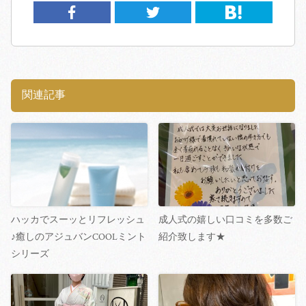
関連記事
ハッカでスーッとリフレッシュ
成人式の嬉しい口コミを多数ご
♪癒しのアジュバンCOOLミント
紹介致します★
シリーズ