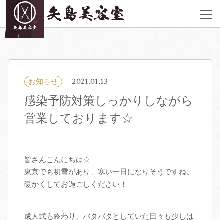
JR西荻窪駅北口 徒歩2分
アクセス
《営業時間》
平日, 土曜 9:00〜20:00 日曜,祝日 9:00〜19:00 ※ヘアメイク＆着付けは
定休日も御予約承ります
2021.01.13
お知らせ
03-6913-6962
感染予防対策しっかりしながら
荻窪店サイト
営業しております☆
サロン紹介
皆さんこんにちは☆
ヘアカタログ
東京でも初雪があり、寒い一日になりそうですね。
暖かくしてお過ごしください！
料金表
成人式も終わり、バタバタとしていた日々も少しは