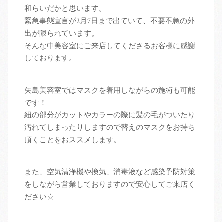
着付け
和らいだかと思います。
緊急事態宣言が2月7日まで出ていて、不要不急の外
商品
着付け紹介
出が限られています。
そんな中美容室にご来店してくださるお客様に感謝
しております。
着物レンタル
七五三
スタッフ
成人式
矢島美容室ではマスクを着用しながらの施術も可能
です！
紐の部分がカットやカラーの際に髪の毛がついたり
アクセス
卒業式
汚れてしまったりしますので替えのマスクをお持ち
頂くことをおススメします。
お客様の声
訪問着
ブログ
また、空気清浄機や換気、消毒液など感染予防対策
をしながら営業しておりますので安心してご来店く
ださい☆