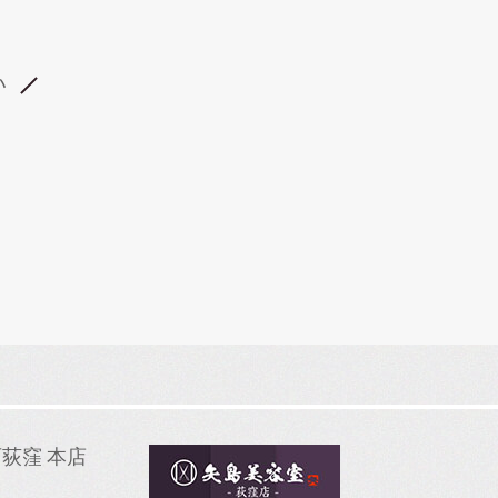
い
荻窪 本店