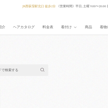
JR西荻窪駅北口 徒歩2分
《営業時間》
平日, 土曜 9:00〜2
紹介
ヘアカタログ
料金表
着付け
商品
着物
着付け紹介
七五三
成人式
卒業式
訪問着