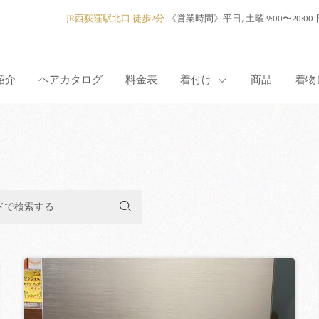
JR西荻窪駅北口 徒歩2分
《営業時間》
平日, 土曜 9:00〜2
紹介
ヘアカタログ
料金表
着付け
商品
着物
着付け紹介
）
七五三
成人式
卒業式
訪問着