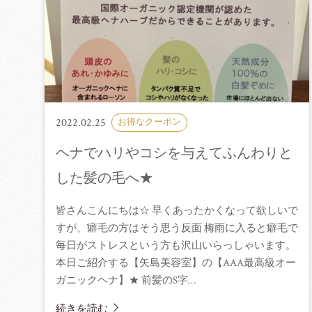
2022.02.25
お得なクーポン
ヘナでハリやコシを与えてふんわりと
した髪の毛へ★
皆さんこんにちは☆ 早くあったかくなって欲しいで
すが、癖毛の方はそう思う反面 梅雨に入ると癖毛で
毎日がストレスという方も沢山いらっしゃいます。
本日ご紹介する【矢島美容室】の【AAA最高級オー
ガニックヘナ】★ 前髪のS字…
続きを読む