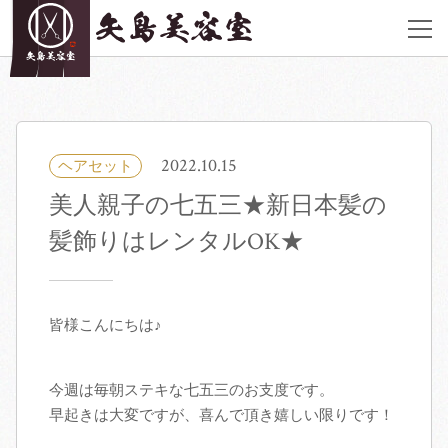
JR西荻窪駅北口 徒歩2分
アクセス
《営業時間》
平日, 土曜 9:00〜20:00 日曜,祝日 9:00〜19:00 ※ヘアメイク＆着付けは
定休日も御予約承ります
2022.10.15
ヘアセット
03-6913-6962
美人親子の七五三★新日本髪の
荻窪店サイト
髪飾りはレンタルOK★
サロン紹介
皆様こんにちは♪
ヘアカタログ
今週は毎朝ステキな七五三のお支度です。
料金表
早起きは大変ですが、喜んで頂き嬉しい限りです！