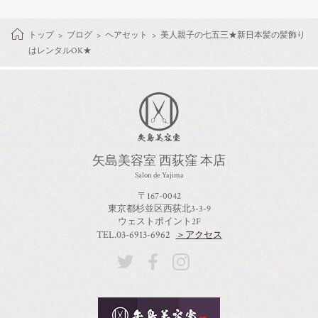
トップ
ブログ
ヘアセット
美人親子の七五三★新日本髪の髪飾り
はレンタルOK★
矢島美容室 西荻窪 本店
Salon de Yajima
〒167-0042
東京都杉並区西荻北3-3-9
ウェストポイント2F
TEL.03-6913-6962
＞アクセス