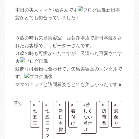
着付け
本日の美人ママと7歳さんです
新日本
髪がとても似合っていました♪
商品
着付け紹介
着物レンタル
七五三
３歳の時も矢島美容室 西荻窪本店で新日本髪をさ
れたお客様で、リピーターさんです。
３歳の時も可愛かったですが、又違った可愛さです
スタッフ
成人式
★
髪飾りは着物に合わせて、矢島美容室のレンタルで
アクセス
卒業式
す。
ママのアップと訪問着姿もとても美しかったです★
お客様の声
訪問着
苦
ブログ
七
七
新
着
しく
訪
髪
五
五
日
付
ない
問
飾
三
三
本
け
着付
着
り
マ
髪
け
マ