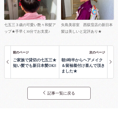
七五三３歳の可愛い艶々和髪ア
矢島美容室 西荻窪店の新日本
ップ★手早く30分でお支度♪
髪は美しいと定評あり★
前のページ
次のページ
ご家族で貸切の七五三★
朝5時半からヘアメイク
短い髪でも新日本髪OK!!
＆留袖着付け喜んで頂き
ました★
記事一覧に戻る